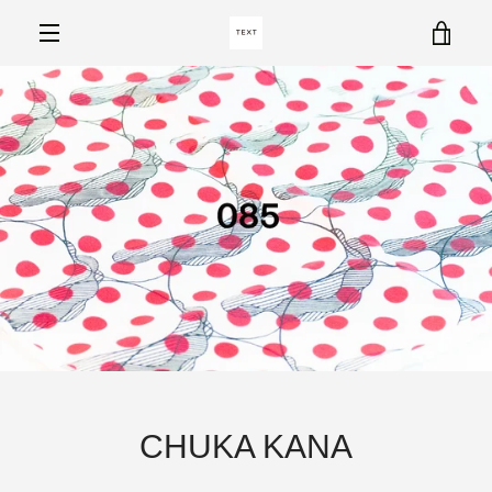
コ
カ
ン
テ
メ
ン
ー
ツ
ニ
に
ト
ス
ュ
キ
を
ッ
ー
プ
す
見
る
る
も
う
CHUKA KANA
一