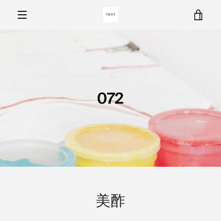
コ
カ
ン
テ
メ
ン
ー
ツ
ニ
に
ト
ス
ュ
キ
を
ッ
ー
プ
す
見
る
る
も
う
美酢
一