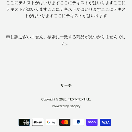
ここにテキストがはいります
ここにテキストがはいります
ここに
度
テキストがはいります
ここにテキストがはいります
ここにテキス
トがはいります
ここにテキストがはいります
検
索
申し訳ございません。検索に一致する商品が見つかりませんでし
た。
す
る
サーチ
Copyright © 2026,
TEXT-TEXTILE
.
Powered by Shopify
お
支